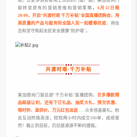
艰，让更多消费者用上优质的门窗产品，美加德尚门
窗转变原有的营销思维和营销策略
，
4月22日晚
20:00，开启“共渡时艰 千万补贴”全国直播团购会，用
高质量的产品与服务同全国人民一起暖春抗疫
，用信
念和坚守筑起全民安全健康“防护墙”。
共渡时艰·千万补贴
美加德尚门窗总部“千万补贴”直播团购，
巨多爆款精
品超级让利，还有下订礼品、抽奖大礼、预交优惠、
限时秒、直供价、万元红包派送
......众多惊喜豪礼。粉
丝互动热情高涨，短短两小时内成交160单，成绩斐
然！截止到目前，仍旧是源源不断的捷报。