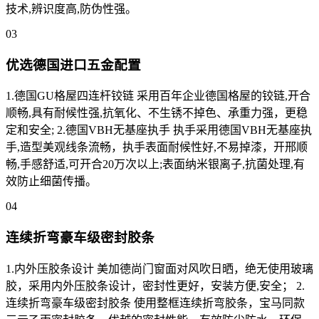
技术,辨识度高,防伪性强。
03
优选德国进口五金配置
1.德国GU格屋四连杆铰链 采用百年企业德国格屋的铰链,开合
顺畅,具有耐候性强,抗氧化、不生锈不掉色、承重力强，更稳
定和安全; 2.德国VBH无基座执手 执手采用德国VBH无基座执
手,造型美观线条流畅，执手表面耐候性好,不易掉漆，开邢顺
畅,手感舒适,可开合20万次以上;表面纳米银离子,抗菌处理,有
效防止细菌传播。
04
连续折弯豪车级密封胶条
1.内外压胶条设计 美加德尚门窗面对风吹日晒，绝无使用玻璃
胶，采用内外压胶条设计，密封性更好，安装方便,安全； 2.
连续折弯豪车级密封胶条 使用整框连续折弯胶条，宝马同款