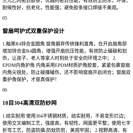
三元乙丙密封胶条，优越的密封性能，有效防尘防水，环保，
耐候性好，抗老化，性能强；避免胶条接口焊接不美观。
05
窗扇呵护式双重保护设计
1.釉黑R4锌合金圆角 窗角摒弃传统锋利直角，在开启扇角部
增加锌合金R4圆角，增强开扇抗压性能，有效防止磕碰和划
伤，让孩子、老人等家人时刻处于安全的环境之中； 2.
EPDM内角护角 内角采用EPDM材质护角胶套，紧紧包裹窗扇
内角尖锐处，防止碰撞磕伤，还不影响窗扇开启闭合；窗扇双
重护角保护，才是真保护！
06
18目304高清双防纱网
1.结实耐用 使用304不锈钢材质，结实耐用，不易变形烂边；
使用交叉编制工艺，强度高，有韧性，网面更平整；使用七字
折弯工艺，防盗防撬,防蚊防剪，美观牢固； 2.视野高清、有