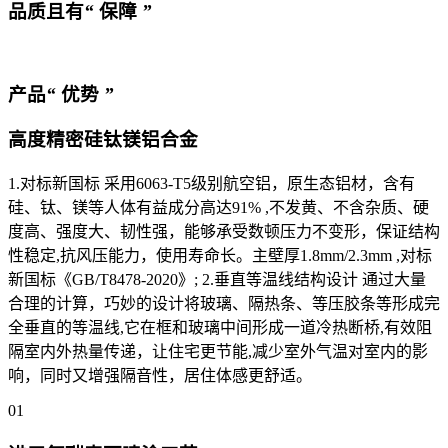
品质且有
“
保障
”
产品
“
优势
”
高度精密硅钛镁铝合金
1.对标新国标 采用6063-T5级别航空铝，原生态铝材，含有
硅、钛、镁等人体有益成分高达91% ,不发黄、不含杂质、硬
度高、强度大、韧性强，能够承受数顿压力不变形，保证结构
性稳定,抗风压能力，使用寿命长。主壁厚1.8mm/2.3mm ,对标
新国标《GB/T8478-2020》; 2.垂直等温线结构设计 通过大量
合理的计算，巧妙的设计将玻璃、隔热条、等压胶条等形成完
全垂直的等温线,它在框和玻璃中间形成一道冷热断桥,有效阻
隔室内外热量传递，让住宅更节能,减少室外气温对室内的影
响，同时又增强隔音性，居住体感更舒适。
01