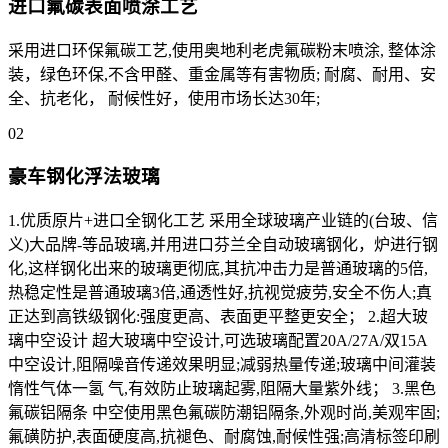
进口氟碳表面喷涂工艺
采用进口环保氟碳工艺,使用奥地利老虎氟碳粉末喷涂, 整体涂
装，绿色环保,不含甲醛、重金属等有害物质; 耐腐、耐用、安
全、抗老化， 耐候性好，使用市场长达30年;
02
豪车钢化浮法玻璃
1.优质原片+进口全钢化工艺 采用全球玻璃产业链的(台玻、信
义)大品牌-等品玻璃,并用进口芬兰全自动玻璃钢化，炉进行钢
化,这样钢化出来的玻璃更彻底,其抗冲击力是普通玻璃的5倍,
热稳定性是普通玻璃3倍,通透性好,抗视觉疲劳,安全不伤人;真
正达到高铁级钢化:强度更高、表面更平整更安全； 2.超大玻
璃中空设计 超大玻璃中空设计,可选玻璃配置20A/27A/双15A
中空设计,阻隔噪音传递效果明显;减弱热量传递;玻璃中间灌装
惰性气体一氢 气,有效防止玻璃起雾,阻隔大量紫外线； 3.黑色
氟碳铝隔条 中空使用黑色氟碳防潮铝隔条,外观时尚,美观牢固;
氟磺防护,表面硬度高,抗褪色、耐腐蚀,耐候性强;高清标签印刷