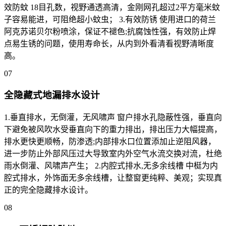
效防蚊 18目孔数，视野通透高清，金刚网孔超过2平方毫米蚊
子容易能进，可阻绝超小蚊虫； 3.有效防锈 使用进口的荷兰
阿克苏诺贝尔粉喷涂，保证不褪色;抗腐蚀性强，有效防止焊
点易生锈的问题，使用寿命长，从内到外看清看视野清晰度
高。
07
全隐藏式地漏排水设计
1.垂直排水，无倒灌，无风啸声 窗户排水孔隐蔽性强，垂直向
下避免被风吹水受垂直向下的重力排出，排出压力大幅提高，
排水更快更顺畅，防渗透;内部排水口位置添加止逆阻风器，
进一步防止外部风压过大导致室内外空气水流交换对流，杜绝
雨水倒灌、风啸声产生； 2.内腔式排水,无多余线槽 中梃为内
腔式排水，外饰面无多余线槽，让整窗更纯粹、美观；实现真
正的完全隐藏排水设计。
08