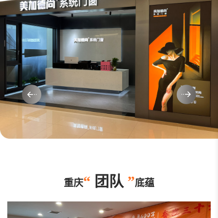
“
团队
”
重庆
底蕴