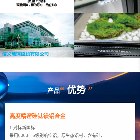
“
优势
”
产品
高度精密硅钛镁铝合金
1.对标新国标

采用6063-T5级别航空铝，原生态铝材，含有硅、