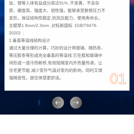
钛、镁等人体有益成分高达91% ,不发黄、不含杂
质、硬度高、强度大、韧性强，能够承受数顿压力不
变形，保证结构性稳定,抗风压能力，使用寿命长。
主壁厚1.8mm/2.3mm ,对标新国标《GB/T8478-
2020》;

2.垂直等温线结构设计

通过大量合理的计算，巧妙的设计将玻璃、隔热条、
等压胶条等形成完全垂直的等温线,它在框和玻璃中
间形成一道冷热断桥,有效阻隔室内外热量传递，让
住宅更节能,减少室外气温对室内的影响，同时又增
01
强隔音性，居住体感更舒适。