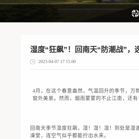
湿度“狂飙”！回南天“防潮战”
2023-04-07 17:15:00
4月，在
这个春意盎然，气温回升的季节，万
窗外美景。
然而，烟
雨蒙蒙的不止江南，还有
回
南天季节湿度狂飙，湿！湿！湿！到处是湿漉
澡堂，连空气似乎都能
拧出水来。