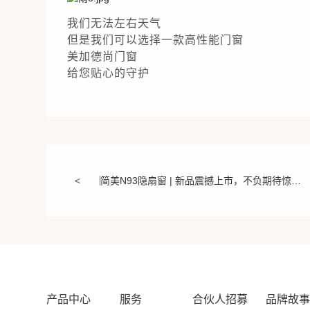
我们无法左右天气
但是我们可以选择一款高性能门窗
美加德尚门窗
给您贴心的守护
<
简美N93隐扇窗 | 新品震撼上市，不负期待惊艳而来！
产品中心
服务
合伙人招募
品牌故