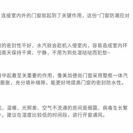
，
连接室内外的门窗就起到
了关键作用
，这份“门窗防潮应对
窗的密封性不好，水汽就会趁机入侵室内，容易造成室内环
回南天保持干爽、宁静，不用为到处湿哒哒而犯愁~
窗中起着至关重要的作用，像美加德尚门窗采用整框一体汽
会膨胀，充分填补缝隙，能更好地提高门窗的密封防水性。
知，温暖、光照差、空气不流通的房间是细菌、病毒生长繁
少。
建议在湿度比较低的时间段，进行开窗通风
。