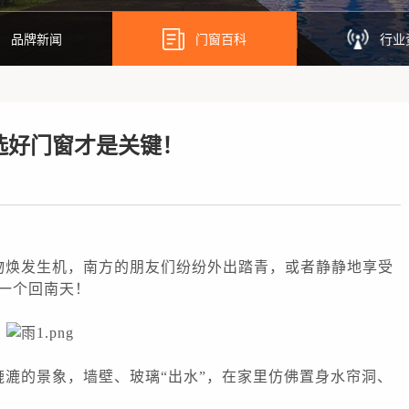
品牌新闻
门窗百科
行业
，选好门窗才是关键！
物焕发生机
，南方的朋友们纷
纷外出踏青，或者
静
静地享受
一个回南天！
漉的景象，墙壁、玻璃“出水”，在家里仿佛置身
水帘洞、