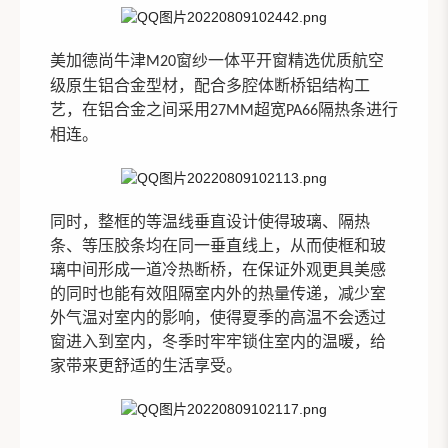
美加德尚牛津
窗纱一体
平开窗
精选优质航空
M20
级原生铝合金型材，配合多腔体断桥铝结构工
艺，在铝合金之间采用
超宽
隔热条
进行
27MM
PA66
相连。
同时，整框的等温线垂直设计使得玻璃、隔热
条、等压胶条
均在同一垂直线上
，从而使框和玻
璃中间形成一道冷热断桥，在保证外观更具美感
的同时也能有效阻隔室内外的热量传递，减少室
外气温对室内的影响，使得
夏季的高温不会透过
窗进入
到
室内，冬季
时牢牢锁住
室内的温暖
，给
家带来更舒适的生活享受。