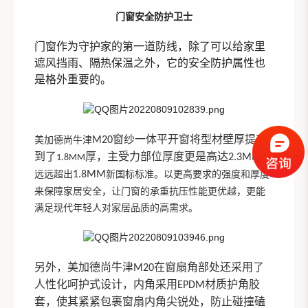
门窗安全防护卫士
门窗作为守护家的第一道防线，除了可以给家里
遮风挡雨、隔热保温之外，它的安全防护属性也
是格外重要的。
窗纱一体
平开窗将型材壁厚提升
美加德尚牛津
M20
到了
厚
，主受力部位厚度更是高达
2.3MM
，
1.8MM
远远超出
1.8MM
新国标标准。以更高
要求
的强度和厚度
来
保障家居安全，让门窗的承重抗压性能更优越，更能
满足现代年轻人对家居品质的高需求。
另外，美加德尚牛津
在窗扇角部处还采用了
M20
人性化呵护式设计，内角采用
材质护角胶
EPDM
套，使其紧紧包裹窗扇内角尖锐处，防止碰撞磕