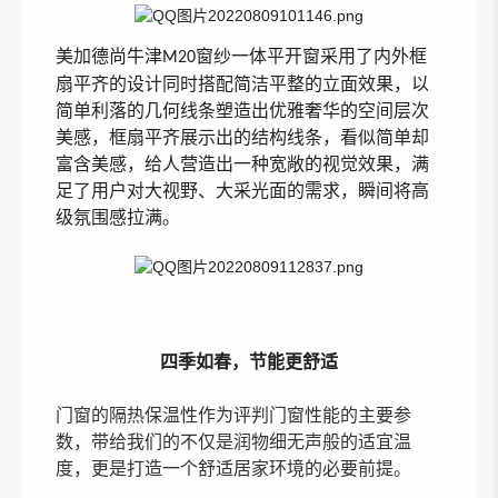
美加德尚牛津
窗纱一体平开窗采用了内外框
M20
扇平齐的设计同时搭配简洁平整的立面效果，以
简单利落的几何线条塑造出优雅奢华的空间层次
美感，框扇平齐展示出的结构线条，看似简单却
富含美感，给人营造出一种宽敞的视觉效果，满
足了用户对大视野、大采光面的需求，瞬间将高
级氛围感拉满。
四季如春，节能更舒适
门窗
的
隔热保温性作为评判门窗性能的主要参
数，带给我们
的
不仅是润物细无声般的适宜温
度
，更是打造一个舒适居家环境的必要前提。