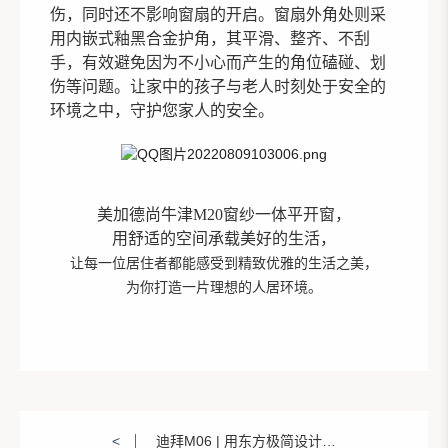
伤，同时还不影响窗扇的开启。窗扇外角处则采
用内嵌式釉黑合金护角，其平滑、整齐、不刮
手，有效避免因为不小心而产生的角位磕碰、划
伤等问题。
让家中的孩子与老人时刻处于安全的
环境之中，守护您家人的安全。
美加德尚牛津M20窗纱一体平开窗，
用舒适的空间承载美好的生活，
让
每一位居
住
者都
能感受到精致优雅的
生活之美
，
为你打造一片理想
的
人居
环境。
<
迪拜M06 | 用东方极简设计，让家与自然更贴近！