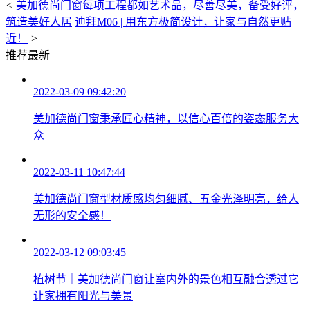
<
美加德尚门窗每项工程都如艺术品，尽善尽美，备受好评，
筑造美好人居
迪拜M06 | 用东方极简设计，让家与自然更贴
近！
>
推荐最新
2022-03-09 09:42:20
美加德尚门窗秉承匠心精神，以信心百倍的姿态服务大
众
2022-03-11 10:47:44
美加德尚门窗型材质感均匀细腻、五金光泽明亮，给人
无形的安全感！
2022-03-12 09:03:45
植树节｜美加德尚门窗让室内外的景色相互融合透过它
让家拥有阳光与美景