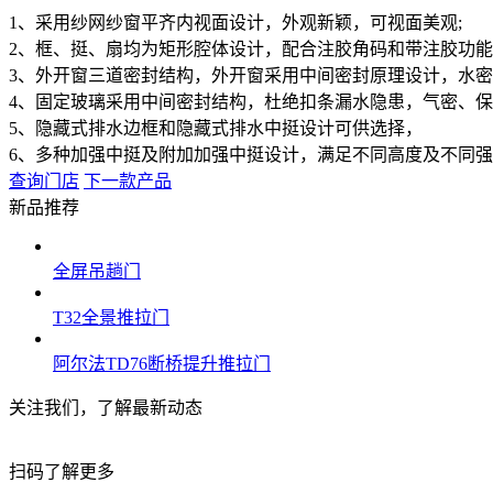
1、采用纱网纱窗平齐内视面设计，外观新颖，可视面美观;

2、框、挺、扇均为矩形腔体设计，配合注胶角码和带注胶功能
3、外开窗三道密封结构，外开窗采用中间密封原理设计，水密
4、固定玻璃采用中间密封结构，杜绝扣条漏水隐患，气密、保温
5、隐藏式排水边框和隐藏式排水中挺设计可供选择，

6、多种加强中挺及附加加强中挺设计，满足不同高度及不同
查询门店
下一款产品
新品推荐
全屏吊趟门
T32全景推拉门
阿尔法TD76断桥提升推拉门
关注我们，了解最新动态
扫码了解更多