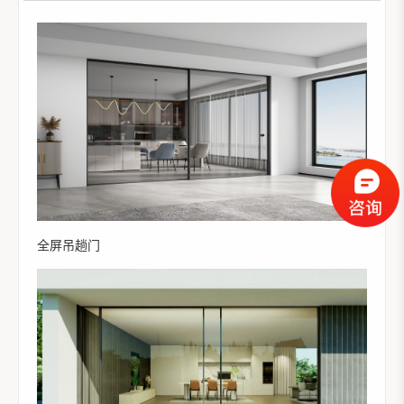
全屏吊趟门